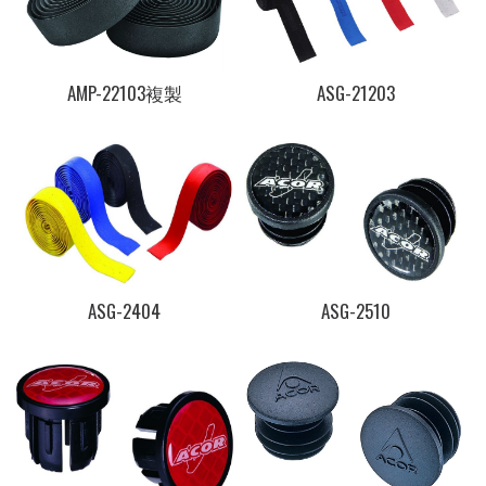
AMP-22103複製
ASG-21203
ASG-2404
ASG-2510