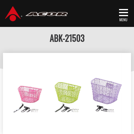
首頁
/
产品介绍
/
骑行装备
/
车篮
/ ABK-21503
ABK-21503