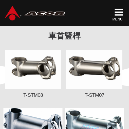
TITANIUM
首頁
/
產品介紹
/
/ 車首豎桿
車首豎桿
T-STM08
T-STM07